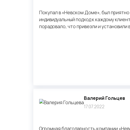
Покупал в «Невском Доме», был приятно 
индивидуальный подход к каждому клиенту
порадовало, что привезли и установили 
Валерий Гольцев
17.07.2022
Огромная благодарность компании «Невс