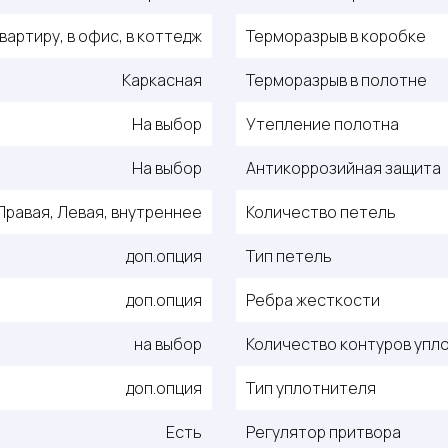
квартиру, в офис, в коттедж
Терморазрыв в коробке
Каркасная
Терморазрыв в полотне
На выбор
Утепление полотна
На выбор
Антикоррозийная защита
Правая, Левая, внутреннее
Количество петель
доп.опция
Тип петель
доп.опция
Ребра жесткости
на выбор
Количество контуров упл
доп.опция
Тип уплотнителя
Есть
Регулятор притвора