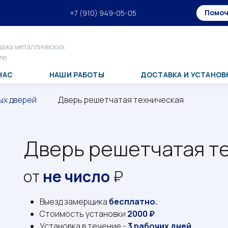
Помоч
+7 (910) 949-05-05
дажа металлических
ле
НАС
НАШИ РАБОТЫ
ДОСТАВКА И УСТАНОВ
ых дверей
Дверь решетчатая техническая
Дверь решетчатая т
от
не число
₽
Выезд замерщика
бесплатно.
Стоимость установки
2000 ₽
Установка в течение -
3 рабочих дней