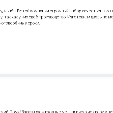
удивлён. В этой компании огромный выбор качественных дв
, так как у них своё производство. Изготовили дверь по м
в оговорённые сроки.
кий Дом»! Заказываем входные металлические двери у них