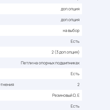
доп.опция
доп.опция
на выбор
Есть
2 (3 доп.опция)
Петли на опорных подшипниках
Есть
отнения
2
Резиновый D, E
Есть