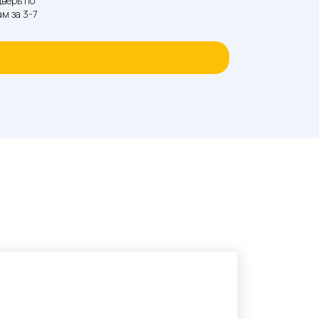
верь по
м за 3-7