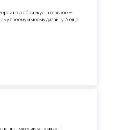
ерей на любой вкус, а главное —
оему проёму и моему дизайну. А ещё
 на протяжении многих лет!