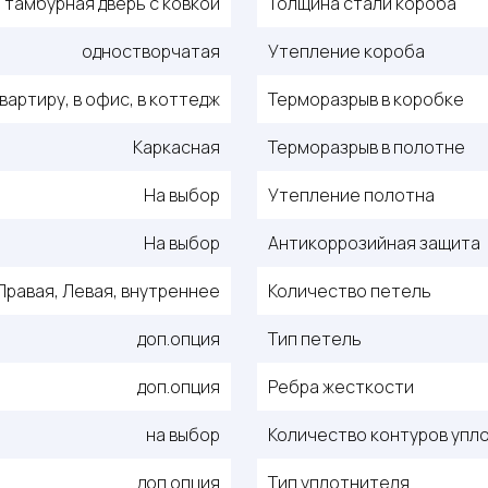
тамбурная дверь с ковкой
Толщина стали короба
одностворчатая
Утепление короба
квартиру, в офис, в коттедж
Терморазрыв в коробке
Каркасная
Терморазрыв в полотне
На выбор
Утепление полотна
На выбор
Антикоррозийная защита
Правая, Левая, внутреннее
Количество петель
доп.опция
Тип петель
доп.опция
Ребра жесткости
на выбор
Количество контуров упл
доп.опция
Тип уплотнителя