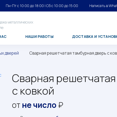
Пн-Пт с 10:00 до 18:00
|
Cб с 10:00 до 15:00
Написать в Wha
дажа металлических
ле
НАС
НАШИ РАБОТЫ
ДОСТАВКА И УСТАНОВ
ых дверей
Сварная решетчатая тамбурная дверь с ко
Сварная решетчатая
с ковкой
от
не число
₽