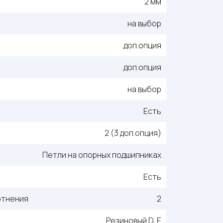
2 мм
на выбор
доп.опция
доп.опция
на выбор
Есть
2 (3 доп.опция)
Петли на опорных подшипниках
Есть
отнения
2
Резиновый D, E