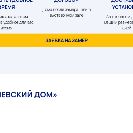
ВРЕМЯ
УСТАНО
Дома после замера, или в
выставочном зале
ик с каталогом
Изготовляем д
в удобное для вас
Вашим размера
время
дней
ЗАЯВКА НА ЗАМЕР
НЕВСКИЙ ДОМ»