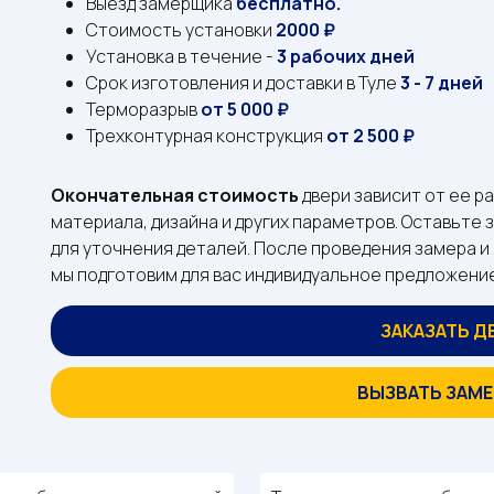
Выезд замерщика
бесплатно.
Стоимость установки
2000 ₽
Установка в течение -
3 рабочих дней
Срок изготовления и доставки в Туле
3 - 7 дней
Терморазрыв
от 5 000 ₽
Трехконтурная конструкция
от 2 500 ₽
Окончательная стоимость
двери зависит от ее р
материала, дизайна и других параметров. Оставьте 
для уточнения деталей. После проведения замера 
мы подготовим для вас индивидуальное предложени
ЗАКАЗАТЬ Д
ВЫЗВАТЬ ЗАМ